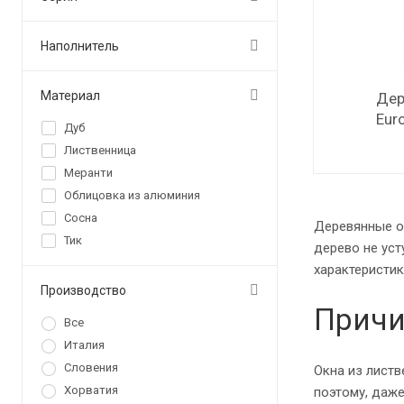
Наполнитель
Материал
Дер
Eur
Дуб
Лиственница
Меранти
Облицовка из алюминия
Сосна
Деревянные ок
Тик
дерево не ус
характеристик
Производство
Причи
Все
Италия
Словения
Окна из лист
Хорватия
поэтому, даже