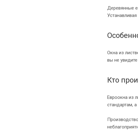
Деревянные е
Устанавливая 
Особенн
Окна из лист
вы не увидите
Кто про
Евроокна из л
стандартам, а
Производство
неблагоприятн