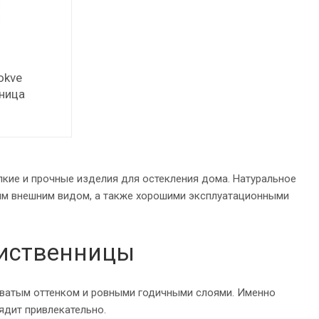
okve
ница
пкие и прочные изделия для остекления дома. Натуральное
ным внешним видом, а также хорошими эксплуатационными
лиственницы
оватым оттенком и ровными годичными слоями. Именно
ядит привлекательно.