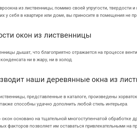
вроокна из лиственницы, помимо своей упругости, твердости 
их у себя в квартире или доме, вы приносите в помещения не п
ости окон из лиственницы
венницы дышат, что благоприятно отражается на процессе вен
 конденсата ни в жару, ни в холод.
изводит наши деревянные окна из лис
иственницы, представленные в каталоге, произведены хорватск
 также способны удачно дополнить любой стиль интерьера.
 окон основано на тщательной многоступенчатой обработке др
ых факторов позволяет им оставаться привлекательными на пр