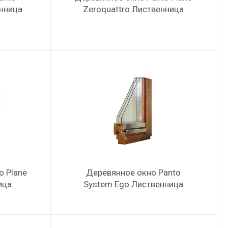
енница
Zeroquattro Лиственница
o Plane
Деревянное окно Panto
ица
System Ego Лиственница