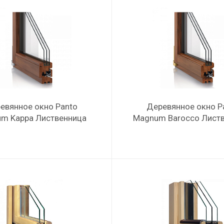
евянное окно Panto
Деревянное окно P
m Kappa Лиственница
Magnum Barocco Лист