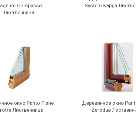
agnum Compasso
System Kappa Листв
Лиственница
нное окно Panto Plane
Деревянное окно Pant
rotre Лиственница
Zerodue Лиственн