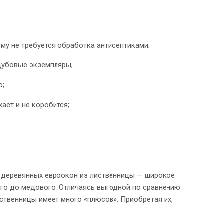
му не требуется обработка антисептиками;
дубовые экземпляры;
ю;
ает и не коробится;
 у деревянных евроокон из лиственницы — широкое
ого до медового. Отличаясь выгодной по сравнению
ственницы имеет много «плюсов». Приобретая их,