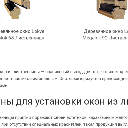
евянное окно Lokve
Деревянное окно L
olok 68 Лиственница
Megalok 92 Листвен
на из лиственницы — правильный выход для тех, кто ищет кре
тупает пластиковым аналогам. Оно характеризуется превосход
ами.
ны для установки окон из 
венницы приятно поражают своей эстетикой, характерным желт
 при отсутствии специальных красителей, такая продукция выгл