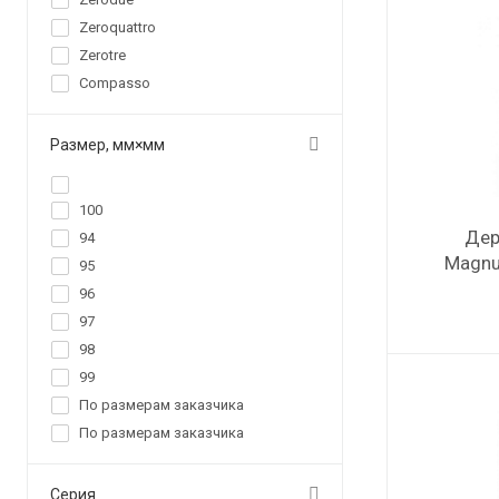
Zeroquattro
Zerotre
Сompasso
Размер, мм×мм
100
Дер
94
Magnu
95
96
97
98
99
По размерам заказчика
По размерам заказчика
Серия