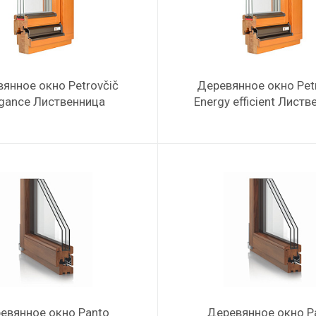
янное окно Petrovčič
Деревянное окно Pet
egance Лиственница
Energy efficient Лист
евянное окно Panto
Деревянное окно P